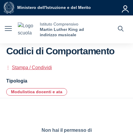
Vai ai contenuti
Vai al menu di navigazione
Vai al footer
Ministero dell'Istruzione e del Merito
Istituto Comprensivo
Martin Luther King ad
indirizzo musicale
Codici di Comportamento
Stampa / Condividi
Tipologia
Modulistica docenti e ata
Non hai il permesso di