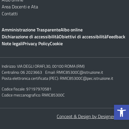
Area Docenti e Ata
Contatti
Amministrazione Trasparente
Albo online
Dichiarazione di accessibilità
Obiettivi di accessibilità
Feedback
Note legali
Privacy Policy
Cookie
Indirizzo:
VIA DEGLI ORAFI,30, 00100 ROMA (RM)
Centralino:
06 2023663
Email:
RMIC85300C@istruzione.it
Posta elettronica certificata (PEC):
RMIC85300C@pec.istruzione.it
Codice fiscale: 97197970581
Codice meccanografico:
RMIC85300C
Op
Concept & Design by Designers Italia