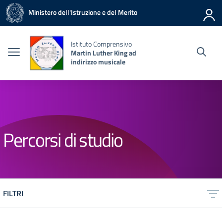
Vai ai contenuti
Vai al menu di navigazione
Vai al footer
Ministero dell'Istruzione e del Merito
Istituto Comprensivo
Martin Luther King ad
indirizzo musicale
Percorsi di studio
FILTRI