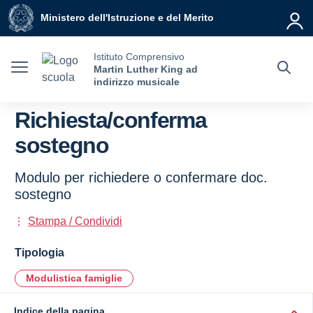
Vai ai contenuti
Vai al menu di navigazione
Vai al footer
Ministero dell'Istruzione e del Merito
Istituto Comprensivo
Martin Luther King ad
indirizzo musicale
Richiesta/conferma
sostegno
Modulo per richiedere o confermare doc.
sostegno
Stampa / Condividi
Tipologia
Modulistica famiglie
Indice della pagina