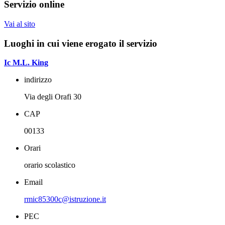
Servizio online
Vai al sito
Luoghi in cui viene erogato il servizio
Ic M.L. King
indirizzo
Via degli Orafi 30
CAP
00133
Orari
orario scolastico
Email
rmic85300c@istruzione.it
PEC