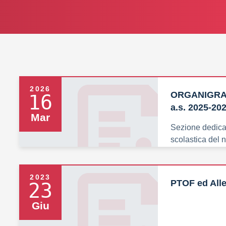
2026
ORGANIGRAM
16
a.s. 2025-20
Mar
Sezione dedicat
scolastica del no
2023
PTOF ed Alle
23
Giu