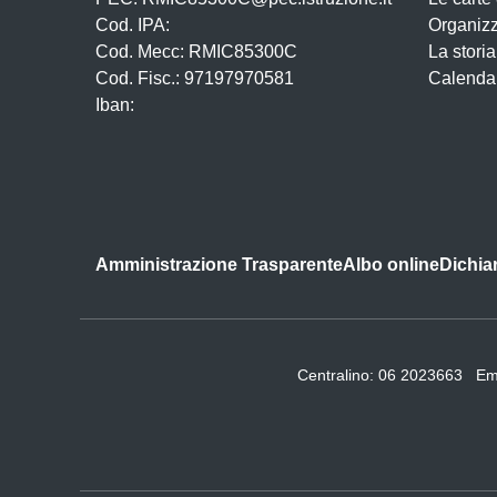
Cod. IPA:
Organiz
Cod. Mecc: RMIC85300C
La storia
Cod. Fisc.: 97197970581
Calendar
Iban:
Amministrazione Trasparente
Albo online
Dichiar
Centralino:
06 2023663
Em