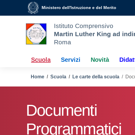
Vai ai contenuti
Vai al menu di navigazione
Vai al footer
Ministero dell'Istruzione e del Merito
Istituto Comprensivo
Martin Luther King ad indi
Roma
Scuola
Servizi
Novità
Didat
Home
Scuola
Le carte della scuola
Doc
Documenti
Programmatici