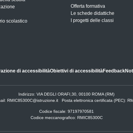
Offerta formativa
zazione
Le schede didattiche
I progetti delle classi
io scolastico
azione di accessibilità
Obiettivi di accessibilità
Feedback
Not
Indirizzo:
VIA DEGLI ORAFI,30, 00100 ROMA (RM)
ail:
RMIC85300C@istruzione.it
Posta elettronica certificata (PEC):
RM
Codice fiscale: 97197970581
Codice meccanografico:
RMIC85300C