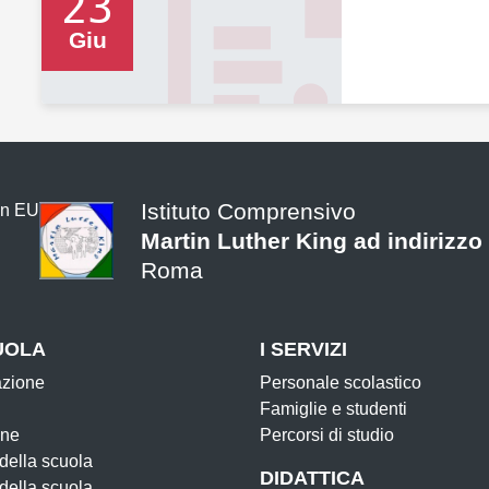
23
Giu
Istituto Comprensivo
Martin Luther King ad indirizzo
Roma
UOLA
I SERVIZI
azione
Personale scolastico
Famiglie e studenti
one
Percorsi di studio
 della scuola
DIDATTICA
 della scuola