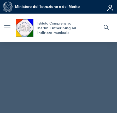
Vai ai contenuti
Vai al menu di navigazione
Vai al footer
Ministero dell'Istruzione e del Merito
Istituto Comprensivo
Martin Luther King ad
indirizzo musicale