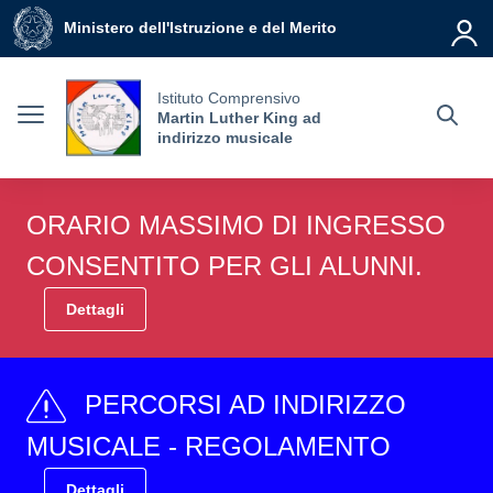
Vai ai contenuti
Vai al menu di navigazione
Vai al footer
Ministero dell'Istruzione e del Merito
Istituto Comprensivo
Martin Luther King ad
indirizzo musicale
ORARIO MASSIMO DI INGRESSO
CONSENTITO PER GLI ALUNNI.
Dettagli
PERCORSI AD INDIRIZZO
MUSICALE - REGOLAMENTO
Dettagli